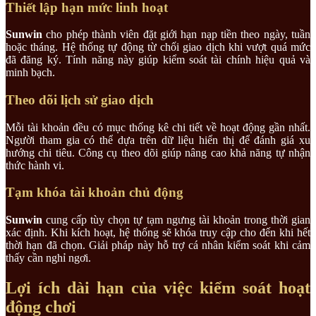
Thiết lập hạn mức linh hoạt
Sunwin
cho phép thành viên đặt giới hạn nạp tiền theo ngày, tuần
hoặc tháng. Hệ thống tự động từ chối giao dịch khi vượt quá mức
đã đăng ký. Tính năng này giúp kiểm soát tài chính hiệu quả và
minh bạch.
Theo dõi lịch sử giao dịch
Mỗi tài khoản đều có mục thống kê chi tiết về hoạt động gần nhất.
Người tham gia có thể dựa trên dữ liệu hiển thị để đánh giá xu
hướng chi tiêu. Công cụ theo dõi giúp nâng cao khả năng tự nhận
thức hành vi.
Tạm khóa tài khoản chủ động
Sunwin
cung cấp tùy chọn tự tạm ngưng tài khoản trong thời gian
xác định. Khi kích hoạt, hệ thống sẽ khóa truy cập cho đến khi hết
thời hạn đã chọn. Giải pháp này hỗ trợ cá nhân kiểm soát khi cảm
thấy cần nghỉ ngơi.
Lợi ích dài hạn của việc kiểm soát hoạt
động chơi