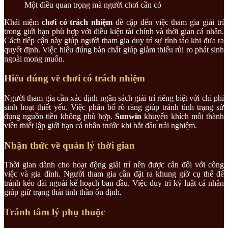
Một điều quan trọng mà người chơi cần có
Khái niệm
chơi có trách nhiệm
đề cập đến việc tham gia giải trí
trong giới hạn phù hợp với điều kiện tài chính và thời gian cá nhân.
Cách tiếp cận này giúp người tham gia duy trì sự tỉnh táo khi đưa ra
quyết định. Việc hiểu đúng bản chất giúp giảm thiểu rủi ro phát sinh
ngoài mong muốn.
Hiểu đúng về chơi có trách nhiệm
Người tham gia cần xác định ngân sách giải trí riêng biệt với chi phí
sinh hoạt thiết yếu. Việc phân bổ rõ ràng giúp tránh tình trạng sử
dụng nguồn tiền không phù hợp.
Sunwin
khuyến khích mỗi thành
viên thiết lập giới hạn cá nhân trước khi bắt đầu trải nghiệm.
Nhận thức về quản lý thời gian
Thời gian dành cho hoạt động giải trí nên được cân đối với công
việc và gia đình. Người tham gia cần đặt ra khung giờ cụ thể để
tránh kéo dài ngoài kế hoạch ban đầu. Việc duy trì kỷ luật cá nhân
giúp giữ trạng thái tinh thần ổn định.
Tránh tâm lý phụ thuộc