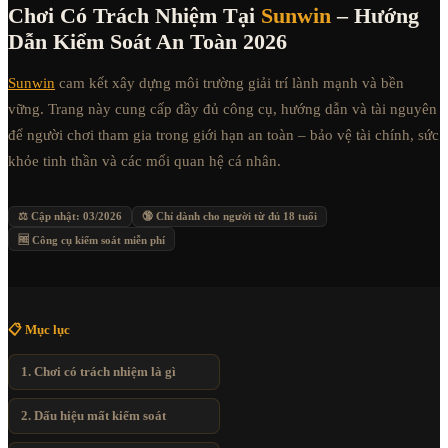
Chơi Có Trách Nhiệm Tại
Sunwin
– Hướng
Dẫn Kiểm Soát An Toàn 2026
Sunwin
cam kết xây dựng môi trường giải trí lành mạnh và bền
vững. Trang này cung cấp đầy đủ công cụ, hướng dẫn và tài nguyên
để người chơi tham gia trong giới hạn an toàn – bảo vệ tài chính, sức
khỏe tinh thần và các mối quan hệ cá nhân.
⚖️ Cập nhật: 03/2026
🔞 Chỉ dành cho người từ đủ 18 tuổi
🆓 Công cụ kiểm soát miễn phí
📋 Mục lục
1. Chơi có trách nhiệm là gì
2. Dấu hiệu mất kiểm soát