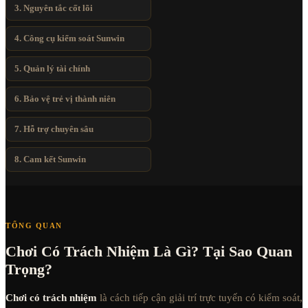
3. Nguyên tắc cốt lõi
4. Công cụ kiểm soát Sunwin
5. Quản lý tài chính
6. Bảo vệ trẻ vị thành niên
7. Hỗ trợ chuyên sâu
8. Cam kết Sunwin
TỔNG QUAN
Chơi Có Trách Nhiệm Là Gì? Tại Sao Quan
Trọng?
Chơi có trách nhiệm
là cách tiếp cận giải trí trực tuyến có kiểm soát,