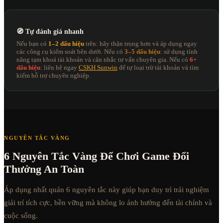
🧭 Tự đánh giá nhanh
Nếu bạn có
1–2 dấu hiệu
trên: hãy thận trọng hơn và áp dụng ngay
các công cụ kiểm soát bên dưới. Nếu có
3–5 dấu hiệu
: sử dụng tính
năng tạm khoá tài khoản và cân nhắc tư vấn chuyên gia. Nếu có
6+
dấu hiệu
: liên hệ ngay
CSKH Sunwin
để tự loại trừ tài khoản và tìm
kiếm hỗ trợ chuyên nghiệp.
NGUYÊN TẮC VÀNG
6 Nguyên Tắc Vàng Để Chơi Game Đổi
Thưởng An Toàn
Áp dụng nhất quán 6 nguyên tắc này giúp bạn duy trì trải nghiệm
giải trí tích cực, bền vững mà không lo ảnh hưởng đến tài chính và
cuộc sống.