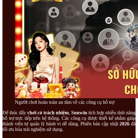
Người chơi hoàn toàn an tâm về các công cụ hỗ trợ
Để thúc đẩy
chơi có trách nhiệm
,
Sunwin
tích hợp nhiều tính năng
hỗ trợ trực tiếp trên hệ thống. Các công cụ được thiết kế nhằm giúp
thành viên tự quản lý hành vi dễ dàng. Phiên bản cập nhật
2026
đã
tối ưu hóa trải nghiệm sử dụng.