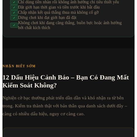
Chỉ dùng tiền nhàn rỗi không ảnh hưởng chi tiêu thiết yếu
✓
Đặt giới hạn thời gian và tiền trước khi bắt đầu
✓
Chấp nhận kết quả thắng thua mà không cố gỡ
✓
Dừng chơi khi đạt giới hạn đã đặt
✓
Không chơi khi đang căng thẳng, buồn bực hoặc ảnh hưởng
✓
bởi chất kích thích
NHẬN BIẾT SỚM
12 Dấu Hiệu Cảnh Báo – Bạn Có Đang Mất
Kiểm Soát Không?
Nghiện cờ bạc thường phát triển dần dần và khó nhận ra từ bên
trong. Kiểm tra thành thật với bản thân qua danh sách dưới đây –
càng có nhiều dấu hiệu, nguy cơ càng cao.