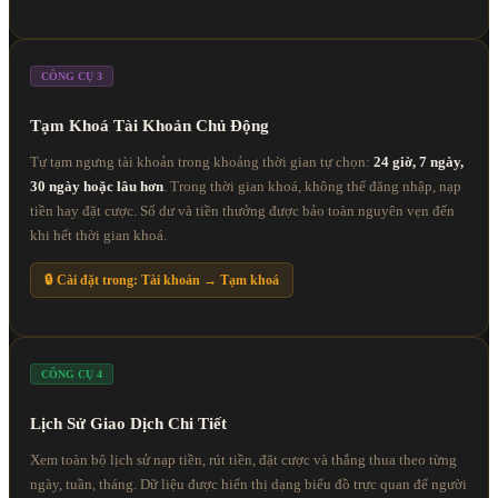
CÔNG CỤ 3
Tạm Khoá Tài Khoản Chủ Động
Tự tạm ngưng tài khoản trong khoảng thời gian tự chọn:
24 giờ, 7 ngày,
30 ngày hoặc lâu hơn
. Trong thời gian khoá, không thể đăng nhập, nạp
tiền hay đặt cược. Số dư và tiền thưởng được bảo toàn nguyên vẹn đến
khi hết thời gian khoá.
🔒 Cài đặt trong: Tài khoản → Tạm khoá
CÔNG CỤ 4
Lịch Sử Giao Dịch Chi Tiết
Xem toàn bộ lịch sử nạp tiền, rút tiền, đặt cược và thắng thua theo từng
ngày, tuần, tháng. Dữ liệu được hiển thị dạng biểu đồ trực quan để người