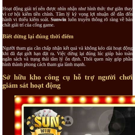
Hoạt động giải trí nên được nhìn nhận như hình thức thư giãn thay
vì cơ hội kiếm tiền chính. Tâm lý kỳ vọng lợi nhuận dễ dẫn đến
hành vi thiếu kiểm soát.
Sunwin
luôn truyền thông rõ ràng về bản
chất giải trí của cổng game.
Biết dừng lại đúng thời điểm
Người tham gia cần chấp nhận kết quả và không kéo dài hoạt động
khi đã đạt giới hạn đặt ra. Việc dừng lại đúng lúc giúp bảo toàn
ngân sách và trạng thái tâm lý ổn định. Thói quen này góp phần
hình thành phong cách tham gia lành mạnh.
Sở hữu kho công cụ hỗ trợ người chơi
giám sát hoạt động