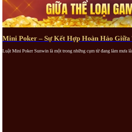
Mini Poker – Sự Kết Hợp Hoàn Hảo Giữa
Luật Mini Poker Sunwin là một trong những cụm từ đang làm mưa làm