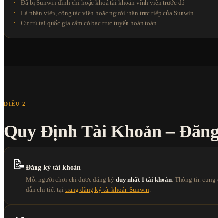
Đã bị Sunwin đình chỉ hoặc khoá tài khoản vĩnh viễn trước đó
Là nhân viên, cộng tác viên hoặc người thân trực tiếp của Sunwin
Cư trú tại quốc gia cấm cờ bạc trực tuyến hoàn toàn
ĐIỀU 2
Quy Định Tài Khoản – Đăng
📝
Đăng ký tài khoản
Mỗi người chơi chỉ được đăng ký
duy nhất 1 tài khoản
. Thông tin cung
dẫn chi tiết tại
trang đăng ký tài khoản Sunwin
.