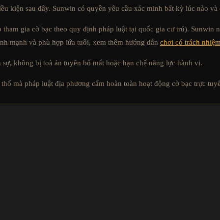
iều kiện sau đây. Sunwin có quyền yêu cầu xác minh bất kỳ lúc nào và 
 tham gia cờ bạc theo quy định pháp luật tại quốc gia cư trú). Sunwin 
 lành mạnh và phù hợp lứa tuổi, xem thêm hướng dẫn
chơi có trách nhiệ
 sự, không bị toà án tuyên bố mất hoặc hạn chế năng lực hành vi.
thổ mà pháp luật địa phương cấm hoàn toàn hoạt động cờ bạc trực tuyế