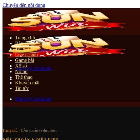
Chuyển đến nội dung
Trang chủ
Bắn cá
Tài xỉu
Live casino
Game bài
Xổ số
Đăng ký tài khoản
Nổ hũ
Thể thao
Khuyến mãi
Tin tức
Đăng ký tài khoản
Trang chủ
› Điều khoản và điều kiện
ĐIỀU KHOẢN & ĐIỀU KIỆN