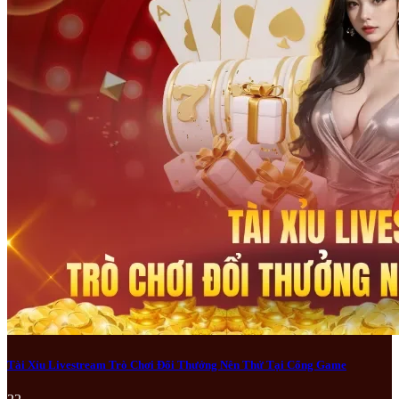
Tài Xỉu Livestream Trò Chơi Đổi Thưởng Nên Thử Tại Cổng Game