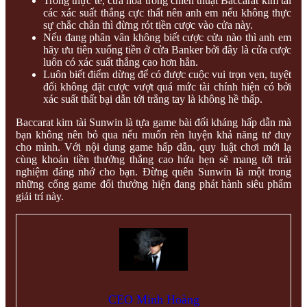
Trong thực tế, cửa hoà trong chiến thuật Baccarat kim tài
các xác suất thắng cực thất nên anh em nếu không thực
sự chắc chắn thì đừng rót tiền cược vào cửa này.
Nếu đang phân vân không biết cược cửa nào thì anh em
hãy ưu tiên xuống tiền ở cửa Banker bởi đây là cửa cược
luôn có xác suất thắng cao hơn hẳn.
Luôn biết điểm dừng để có được cuộc vui trọn vẹn, tuyệt
đối không đặt cược vượt quá mức tài chính hiện có bởi
xác suất thất bại dẫn tới trắng tay là không hề thấp.
Baccarat kim tài Sunwin là tựa game bài đối kháng hấp dẫn mà
bạn không nên bỏ qua nếu muốn rèn luyện khả năng tư duy
cho mình. Với nội dung game hấp dẫn, quy luật chơi mới lạ
cùng khoản tiền thưởng thắng cao hứa hẹn sẽ mang tới trải
nghiệm đáng nhớ cho bạn. Đừng quên Sunwin là một trong
những cổng game đổi thưởng hiện đang phát hành siêu phẩm
giải trí này.
CEO Minh Hoàng