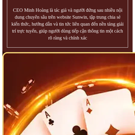
CEO Minh Hoàng là tác giả và người đứng sau nhiều nội
dung chuyên sâu trên website Sunwin, tập trung chia sẻ
kiến thức, hướng dẫn và tin tức liên quan đến nền tảng giải
trí trực tuyến, giúp người dùng tiếp cận thông tin một cách
rõ ràng và chính xác