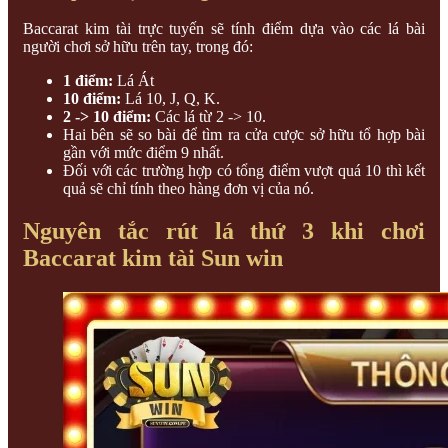
Baccarat kim tài trực tuyến sẽ tính điểm dựa vào các lá bài
người chơi sở hữu trên tay, trong đó:
1 điểm:
Lá Át
10 điểm:
Lá 10, J, Q, K.
2 -> 10 điểm:
Các lá từ 2 -> 10.
Hai bên sẽ so bài để tìm ra cửa cược sở hữu tổ hợp bài
gần với mức điểm 9 nhất.
Đối với các trường hợp có tổng điểm vượt quá 10 thì kết
quả sẽ chỉ tính theo hàng đơn vị của nó.
Nguyên tắc rút lá thứ 3 khi chơi
Baccarat kim tài Sun win