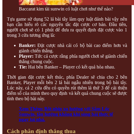
Baccarat kim tài sunwin có luật chơi như thế nào?
Tựa game sử dụng 52 lá bài tây làm quy luật đánh bài vậy nên
bạn cần hiểu rõ các nguyên tắc đặt cược cơ bản. Đầu tiên,
người chơi sẽ có 1 phút để đưa ra quyết định đặt cược vào 1
trong 3 cửa tương ứng là:
Banker:
Đặt cược nhà cái có bộ bài cao điểm hơn và
giành chiến thắng.
Player:
Tức cá cược rằng phía người chơi sẽ giành chiến
thắng chung cuộc.
Tie:
Hai bên Banker – Player có kết quả hòa nhau.
Thời gian đặt cược kết thúc, phía Dealer sẽ chia cho 2 bên
Banker, Player mỗi bên 2 lá bài ngẫu nhiên trong bộ bài tây.
Lúc này, cả 2 cửa đều có quyền rút thêm lá thứ 3 để cải thiện
điểm số của mình theo quy định và kết quả chung cuộc sẽ được
tính theo bộ bài này.
Xem Thêm: Bắt nhịp xu hướng với Sâm Lốc
Sunwin, tận hưởng không khí sòng bài thực tế
ngay tại nhà.
Cách phân định thắng thua