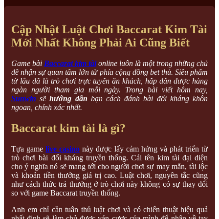
Cập Nhật Luật Chơi Baccarat Kim Tài
Mới Nhất Không Phải Ai Cũng Biết
Game bài
Baccarat kim tài
online luôn là một trong những chủ
đề nhận sự quan tâm lớn từ phía cộng đồng bet thủ. Siêu phẩm
từ lâu đã là trò chơi trực tuyến ăn khách, hấp dẫn được hàng
ngàn người tham gia mỗi ngày. Trong bài viết hôm nay,
Sunwin
sẽ
hướng dẫn
bạn cách đánh bài đối kháng khôn
ngoan, chính xác nhất.
Baccarat kim tài là gì?
Tựa game
live casino
này được lấy cảm hứng và phát triển từ
trò chơi bài đối kháng truyền thống. Cái tên kim tài đại diện
cho ý nghĩa nó sẽ mang tới cho người chơi sự may mắn, tài lộc
và khoản tiền thưởng giá trị cao. Luật chơi, nguyên tắc cũng
như cách thức trả thưởng ở trò chơi này không có sự thay đổi
so với game Baccarat truyền thống.
Anh em chỉ cần tuân thủ luật chơi và có chiến thuật hiệu quả
nhất định sẽ làm chủ được ván cược của mình để nhận về tay