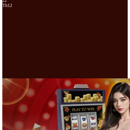
22
Th12