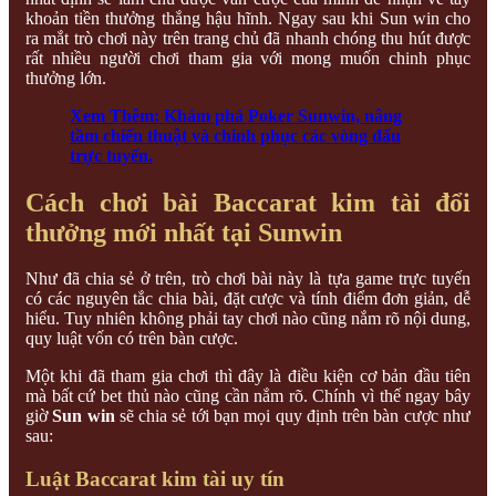
khoản tiền thưởng thắng hậu hĩnh. Ngay sau khi Sun win cho
ra mắt trò chơi này trên trang chủ đã nhanh chóng thu hút được
rất nhiều người chơi tham gia với mong muốn chinh phục
thưởng lớn.
Xem Thêm: Khám phá Poker Sunwin, nâng
tầm chiến thuật và chinh phục các vòng đấu
trực tuyến.
Cách chơi bài Baccarat kim tài đổi
thưởng mới nhất tại Sunwin
Như đã chia sẻ ở trên, trò chơi bài này là tựa game trực tuyến
có các nguyên tắc chia bài, đặt cược và tính điểm đơn giản, dễ
hiểu. Tuy nhiên không phải tay chơi nào cũng nắm rõ nội dung,
quy luật vốn có trên bàn cược.
Một khi đã tham gia chơi thì đây là điều kiện cơ bản đầu tiên
mà bất cứ bet thủ nào cũng cần nắm rõ. Chính vì thế ngay bây
giờ
Sun win
sẽ chia sẻ tới bạn mọi quy định trên bàn cược như
sau:
Luật Baccarat kim tài uy tín