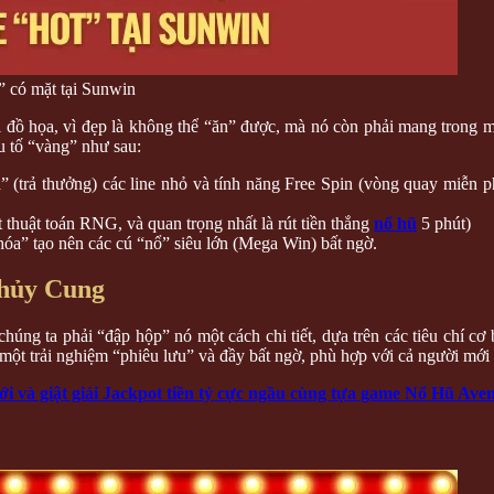
 có mặt tại Sunwin
 đồ họa, vì đẹp là không thể “ăn” được, mà nó còn phải mang trong m
ếu tố “vàng” như sau:
 (trả thưởng) các line nhỏ và tính năng Free Spin (vòng quay miễn p
 thuật toán RNG, và quan trọng nhất là rút tiền thắng
nổ hũ
5 phút)
hóa” tạo nên các cú “nổ” siêu lớn (Mega Win) bất ngờ.
Thủy Cung
úng ta phải “đập hộp” nó một cách chi tiết, dựa trên các tiêu chí c
một trải nghiệm “phiêu lưu” và đầy bất ngờ, phù hợp với cả người mới 
i và giật giải Jackpot tiền tỷ cực ngầu cùng tựa game Nổ Hũ Aven