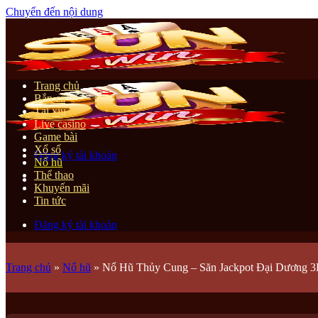
Chuyển đến nội dung
Trang chủ
Bắn cá
Tài xỉu
Live casino
Game bài
Xổ số
Đăng ký tài khoản
Nổ hũ
Thể thao
Khuyến mãi
Tin tức
Đăng ký tài khoản
Trang chủ
»
Nổ hũ
»
Nổ Hũ Thủy Cung – Săn Jackpot Đại Dương 3