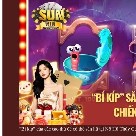
“Bí kíp” của các cao thủ để có thể săn hũ tại Nổ Hũ Thủy C