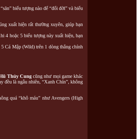
“săn” biểu tượng nào để “đổi đời” và biểu
úng xuất hiện rất thường xuyên, giúp bạn
i 4 hoặc 5 biểu tượng này xuất hiện, bạn
 5 Cá Mập (Wild) trên 1 dòng thắng chính
Hũ Thủy Cung
cũng như mọi game khác
ay đều là ngẫu nhiên, “Xanh Chín”, không
không quá “khô máu” như Avengers (High