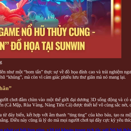
ng
lên như một “bom tấn” thực sự về đồ họa đỉnh cao và trải nghiệm ng
 hũ “khủng”, mà còn vì cảm giác phiêu lưu thư giãn mà nó mang lại.
nhãn”
ười chơi đắm chìm vào một thế giới đại dương 3D sống động và có c
 biển (Cá Mập, Rùa Vàng, Nàng Tiên Cá) được thiết kế vô cùng sắc nét
 từ đáy biển, kết hợp với âm thanh “ting ting” của kho báu, tạo ra mộ
thẳng. Điều này cũng là lý do mà mọi người chơi tại đây cực kỳ yêu th
hát cơ hội làm giàu, x10 tài khoản trong tích tắc với Nổ hũ thầ