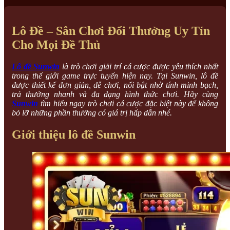
Lô Đề – Sân Chơi Đổi Thưởng Uy Tín
Cho Mọi Đề Thủ
Lô đề Sunwin
là trò chơi giải trí cá cược được yêu thích nhất
trong thế giới game trực tuyến hiện nay. Tại Sunwin, lô đề
được thiết kế đơn giản, dễ chơi, nổi bật nhờ tính minh bạch,
trả thưởng nhanh và đa dạng hình thức chơi. Hãy cùng
Sunwin
tìm hiểu ngay trò chơi cá cược đặc biệt này để không
bỏ lỡ những phần thưởng có giá trị hấp dẫn nhé.
Giới thiệu lô đề Sunwin