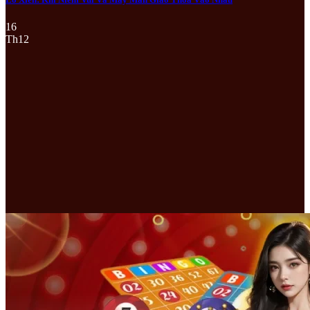
16
Th12