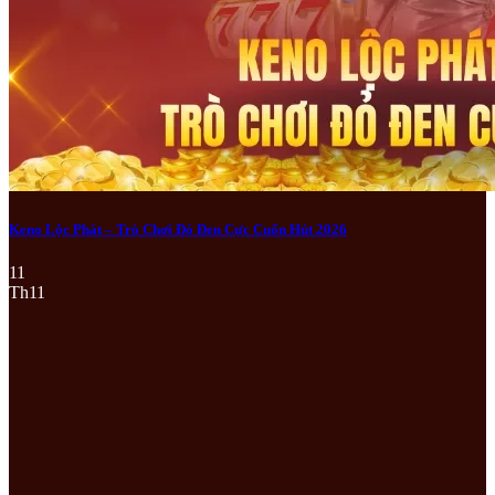
Keno Lộc Phát – Trò Chơi Đỏ Đen Cực Cuốn Hút 2026
11
Th11