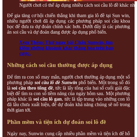
Người chơi có thể áp dụng nhiều cách soi cầu lô đề khác nh
Để gia tăng cơ hội chiến thắng khi tham gia lô đề tại Sun win,
nhiều người chơi đã áp dụng các phương pháp soi cầu khoa
học để đưa ra dự đoán chính xác hơn. Dưới đây là các phương
án soi cầu và dự đoán đang được áp dụng phổ biến.
Xem Thêm: Thử ngay bài Chắn Sunwin, tìm
kiếm những khoảnh khắc thăng hoa trên bàn
cược.
Những cách soi cầu thường được áp dụng
Để tìm ra con số may mắn, người chơi thường áp dụng một số
phương pháp
soi cầu lô đề Sunwin
phổ biến. Một trong số đó
là
soi cầu theo tổng đề
, tức là lấy tổng của hai số cuối giải đặc
biệt để tìm ra con số tiềm năng của ngày hôm sau. Một phương
pháp khác là
soi cầu lô gan
, tức là tập trung vào những con lô
đã lâu chưa xuất hiện, để dự đoán khả năng chúng sẽ nổ trong
thời gian tới.
Phần mềm và tiện ích dự đoán soi lô đề
Ngày nay, Sunwin cung cấp nhiều phần mềm và tiện ích để hỗ