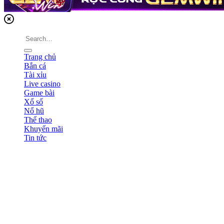
Trang chủ
Bắn cá
Tài xỉu
Live casino
Game bài
Xổ số
Nổ hũ
Thể thao
Khuyến mãi
Tin tức