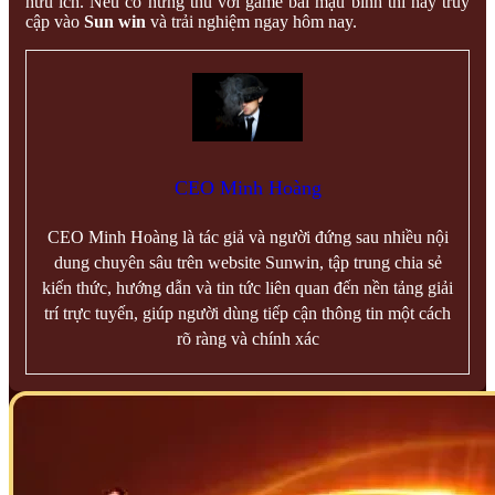
hữu ích. Nếu có hứng thú với game bài mậu binh thì hãy truy
cập vào
Sun win
và trải nghiệm ngay hôm nay.
CEO Minh Hoàng
CEO Minh Hoàng là tác giả và người đứng sau nhiều nội
dung chuyên sâu trên website Sunwin, tập trung chia sẻ
kiến thức, hướng dẫn và tin tức liên quan đến nền tảng giải
trí trực tuyến, giúp người dùng tiếp cận thông tin một cách
rõ ràng và chính xác