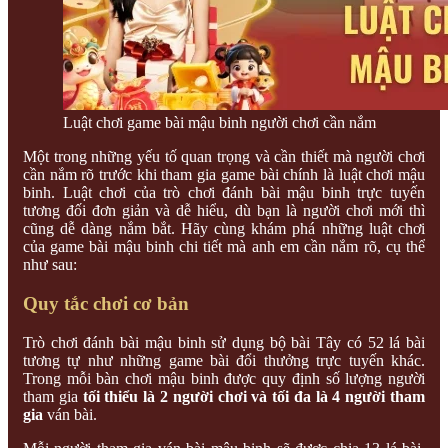
Luật chơi game bài mậu binh người chơi cần nắm
Một trong những yếu tố quan trọng và cần thiết mà người chơi
cần nắm rõ trước khi tham gia game bài chính là luật chơi mậu
binh. Luật chơi của trò chơi đánh bài mậu binh trực tuyến
tương đối đơn giản và dễ hiểu, dù bạn là người chơi mới thì
cũng dễ dàng nắm bắt. Hãy cùng khám phá những luật chơi
của game bài mậu binh chi tiết mà anh em cần nắm rõ, cụ thể
như sau:
Quy tắc chơi cơ bản
Trò chơi đánh bài mậu binh sử dụng bộ bài Tây có 52 lá bài
tương tự như những game bài đổi thưởng trực tuyến khác.
Trong mỗi bàn chơi mậu binh được quy định số lượng người
tham gia
tối thiểu là 2 người chơi và tối đa là 4 người tham
gia
ván bài.