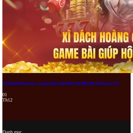
Xì Dách Hoàng Gia – Game Bài Giúp Hội Viên Đổi Đời Trong Tíc Tắc
01
Th12
Danh mục