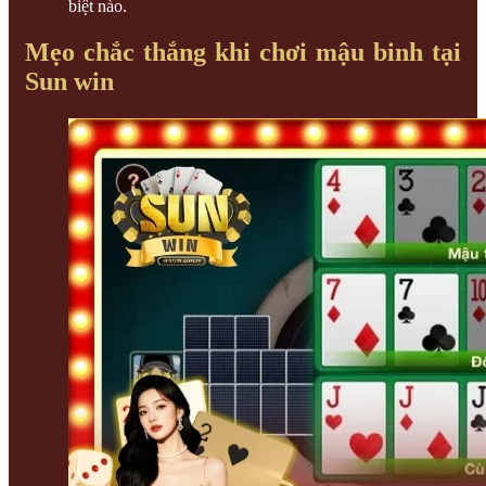
biệt nào.
Mẹo chắc thắng khi chơi mậu binh tại
Sun win