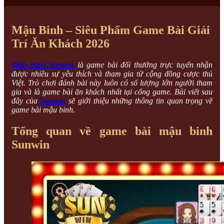
Mậu Binh – Siêu Phẩm Game Bài Giải
Trí Ăn Khách 2026
Mậu binh Sunwin
là game bài đổi thưởng trực tuyến nhận
được nhiều sự yêu thích và tham gia từ cộng đồng cược thủ
Việt. Trò chơi đánh bài này luôn có số lượng lớn người tham
gia và là game bài ăn khách nhất tại cổng game. Bài viết sau
đây của
Sunwin
sẽ giới thiệu những thông tin quan trọng về
game bài mậu binh.
Tổng quan về game bài mậu binh
Sunwin