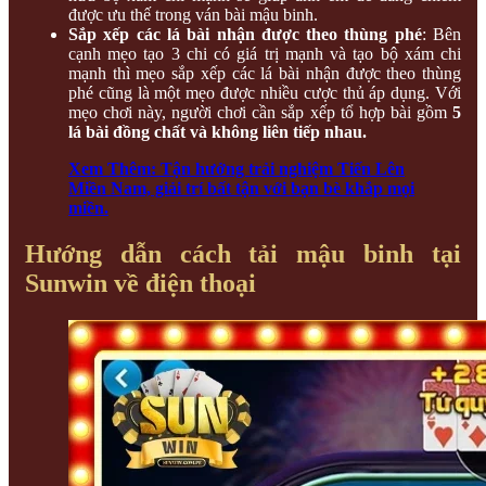
được ưu thế trong ván bài mậu binh.
Sắp xếp các lá bài nhận được theo thùng phé
: Bên
cạnh mẹo tạo 3 chi có giá trị mạnh và tạo bộ xám chi
mạnh thì mẹo sắp xếp các lá bài nhận được theo thùng
phé cũng là một mẹo được nhiều cược thủ áp dụng. Với
mẹo chơi này, người chơi cần sắp xếp tổ hợp bài gồm
5
lá bài đồng chất và không liên tiếp nhau.
Xem Thêm: Tận hưởng trải nghiệm Tiến Lên
Miền Nam, giải trí bất tận với bạn bè khắp mọi
miền.
Hướng dẫn cách tải mậu binh tại
Sunwin về điện thoại