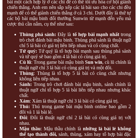
bài một cách hợp lý ở các chi để có thể tối ưu hóa cơ hội giành
chiến thắng. Anh em nên sắp xếp các lá bài sao cho các chi đều
mạnh để có thể giành chiến thắng ở cả 3 chi. Dưới đây là thứ tự
các bộ bài mậu binh đổi thưởng Sunwin từ mạnh đến yếu mà
cược thủ cần nắm, cụ thể như sau:
Thùng phá sảnh:
Đây là
tổ hợp bài mạnh nhất
trong
trò chơi đánh bài mậu binh. Thùng phá sảnh là thuật ngữ
chỉ 5 lá bài có giá trị liên liếp nhau và có cùng chất.
Tứ quý:
Tứ quý là tổ hợp bài mạnh sau thùng phá sảnh
và tứ quý sẽ bao gồm 4 lá bài có cùng giá trị.
Cù lũ
: Trong game bài mậu binh
Sun win
, cù lũ chính là
thuật ngữ chỉ 3 lá bài có cùng giá trị và một đôi.
Thùng
: Thùng là tổ hợp 5 lá bài có cùng chất nhưng
không liên tiếp nhau.
Sảnh:
Trong trò chơi đánh bài mậu binh, sảnh chính là
thuật ngữ chỉ tổ hợp 5 lá bài liên tiếp nhau nhưng khác
chất.
Xám
: Xám là thuật ngữ chỉ 3 lá bài có cùng giá trị.
Thú:
Thú trong game bài mậu binh online bao gồm 2
đôi và 1 lá bài lẻ.
Đôi
: Đôi là thuật ngữ chỉ 2 lá bài có cùng giá trị với
nhau.
Mậu thầu
: Mậu thầu chính là
những lá bài lẻ không
thể tạo thành đôi,
sảnh, thùng, xám hay tổ hợp bài đặc