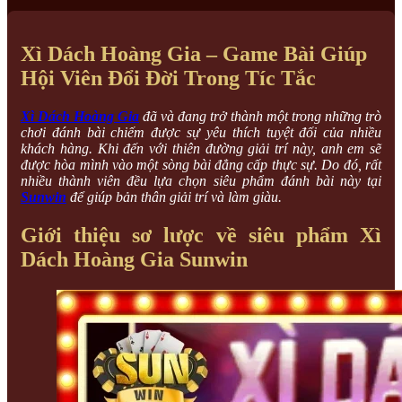
Xì Dách Hoàng Gia – Game Bài Giúp
Hội Viên Đổi Đời Trong Tíc Tắc
Xì Dách Hoàng Gia
đã và đang trở thành một trong những trò
chơi đánh bài chiếm được sự yêu thích tuyệt đối của nhiều
khách hàng. Khi đến với thiên đường giải trí này, anh em sẽ
được hòa mình vào một sòng bài đẳng cấp thực sự. Do đó, rất
nhiều thành viên đều lựa chọn siêu phẩm đánh bài này tại
Sunwin
để giúp bản thân giải trí và làm giàu.
Giới thiệu sơ lược về siêu phẩm Xì
Dách Hoàng Gia Sunwin