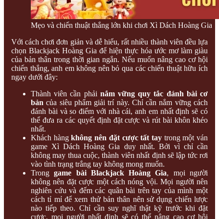
Mẹo và chiến thuật thắng lớn khi chơi Xì Dách Hoàng Gia
Với cách chơi đơn giản và dễ hiểu, rất nhiều thành viên đều lựa
chọn Blackjack Hoàng Gia để hiện thực hóa ước mơ làm giàu
của bản thân trong thời gian ngắn. Nếu muốn nâng cao cơ hội
chiến thắng, anh em không nên bỏ qua các chiến thuật hữu ích
ngay dưới đây:
Thành viên cần phải
nắm vững quy tắc đánh bài cơ
bản
của siêu phẩm giải trí này. Chỉ cần nắm vững cách
đánh bài và so điểm với nhà cái, anh em nhất định sẽ có
thể đưa ra các quyết định đặt cược và rút bài khôn khéo
nhất.
Khách hàng
không nên đặt cược tất tay
trong một ván
game Xì Dách Hoàng Gia duy nhất. Bởi vì chỉ cần
không may thua cuộc, thành viên nhất định sẽ lập tức rơi
vào tình trạng trắng tay không mong muốn.
Trong
game bài Blackjack Hoàng Gia
, mọi người
không nên đặt cược một cách nóng vội. Mọi người nên
nghiên cứu và đếm các quân bài trên tay của mình một
cách tỉ mỉ để xem thử bản thân nên sử dụng chiến lược
nào tiếp theo. Chỉ cần suy nghĩ thật kỹ trước khi đặt
cược, mọi người nhất định sẽ có thể nâng cao cơ hội