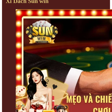
Xì Dách Sun win