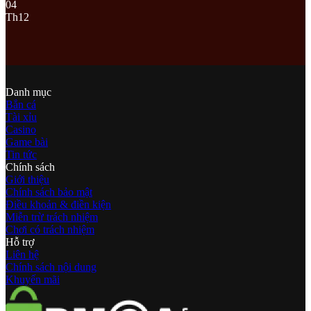
04
Th12
Danh mục
Bắn cá
Tài xỉu
Casino
Game bài
Tin tức
Chính sách
Giới thiệu
Chính sách bảo mật
Điều khoản & điền kiện
Miễn trừ trách nhiệm
Chơi có trách nhiệm
Hỗ trợ
Liên hệ
Chính sách nội dung
Khuyến mãi