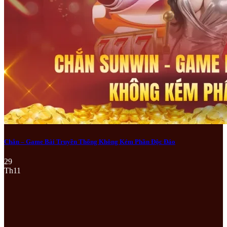
Chắn – Game Bài Truyền Thống Không Kém Phần Độc Đáo
29
Th11