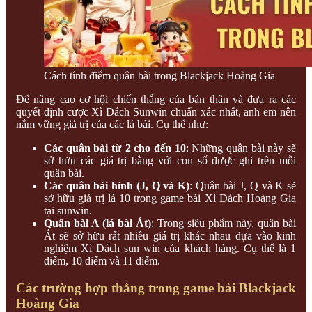
Cách tính điểm quân bài trong Blackjack Hoàng Gia
Để nâng cao cơ hội chiến thắng của bản thân và đưa ra các
quyết định cược Xì Dách Sunwin chuẩn xác nhất, anh em nên
nắm vững giá trị của các lá bài. Cụ thể như:
Các quân bài từ 2 cho đến 10
: Những quân bài này sẽ
sở hữu các giá trị bằng với con số được ghi trên mỗi
quân bài.
Các quân bài hình (J, Q và K)
: Quân bài J, Q và K sẽ
sở hữu giá trị là 10 trong game bài Xì Dách Hoàng Gia
tại sunwin.
Quân bài A (lá bài Át)
: Trong siêu phẩm này, quân bài
Át sẽ sở hữu rất nhiều giá trị khác nhau dựa vào kinh
nghiệm Xì Dách sun win của khách hàng. Cụ thể là 1
điểm, 10 điểm và 11 điểm.
Các trường hợp thắng trong game bài Blackjack
Hoàng Gia