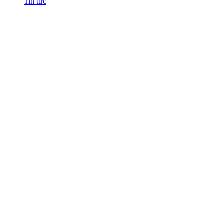
Tin tức