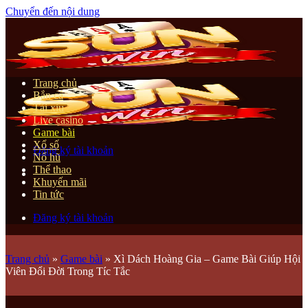
Chuyển đến nội dung
Trang chủ
Bắn cá
Tài xỉu
Live casino
Game bài
Xổ số
Đăng ký tài khoản
Nổ hũ
Thể thao
Khuyến mãi
Tin tức
Đăng ký tài khoản
Trang chủ
»
Game bài
»
Xì Dách Hoàng Gia – Game Bài Giúp Hội
Viên Đổi Đời Trong Tíc Tắc